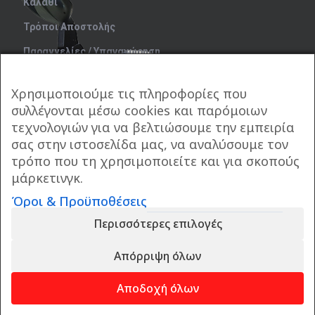
Καλάθι
Τρόποι Αποστολής
Παραγγελίες / Υπαναχώρηση
Μέθοδοι Πληρωμής
Χρησιμοποιούμε τις πληροφορίες που
συλλέγονται μέσω cookies και παρόμοιων
ΣΤΟΙΧΕΙΑ ΕΠΙΚΟΙΝΩΝΙΑΣ
τεχνολογιών για να βελτιώσουμε την εμπειρία
σας στην ιστοσελίδα μας, να αναλύσουμε τον
(+30) 210 341 0060
τρόπο που τη χρησιμοποιείτε και για σκοπούς
info@clarkexpress.gr
μάρκετινγκ.
Όροι & Προϋποθέσεις
Περισσότερες επιλογές
Copyright © 2025 clarkexpress.gr - All rights reserved.
Created by Vrisko.gr
Απόρριψη όλων
Όροι & Προϋποθέσεις
Πολιτική Απορρήτου
Αποδοχή όλων
Μέθοδοι Πληρωμής
Παραγγελίες / Υπαναχώρηση