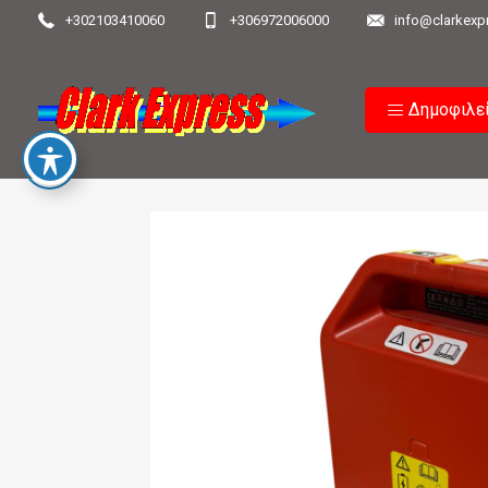
+302103410060
+306972006000
info@clarkexp
Δημοφιλε