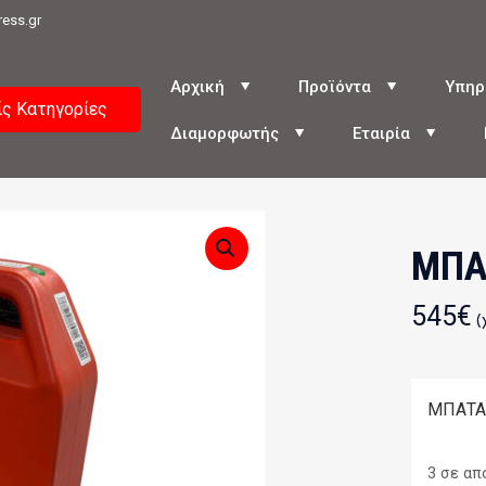
ress.gr
Αρχική
Προϊόντα
Υπηρ
ίς Κατηγορίες
Διαμορφωτής
Εταιρία
ΜΠΑ
545
€
(
ΜΠΑΤΑΡ
3 σε απ