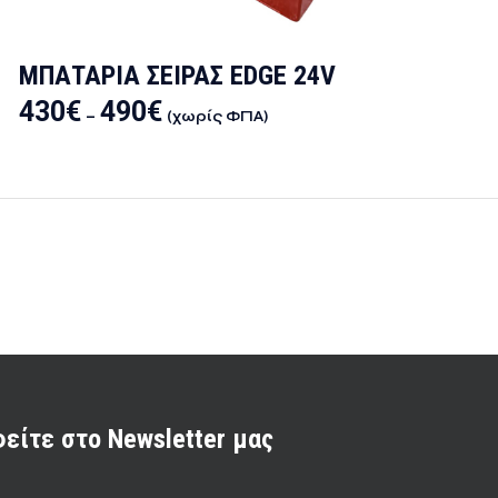
ΜΠΑΤΑΡΙΑ ΣΕΙΡΑΣ EDGE 24V
430
€
490
€
Price
–
(χωρίς ΦΠΑ)
range:
Αυτό
430€
το
through
προϊόν
490€
έχει
πολλαπλές
παραλλαγές.
Οι
επιλογές
μπορούν
να
είτε στο Newsletter μας
επιλεγούν
στη