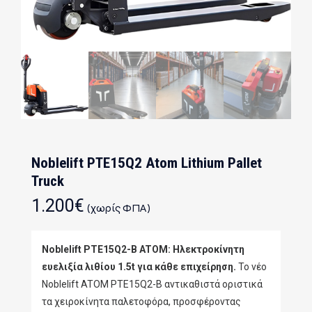
Noblelift PTE15Q2 Atom Lithium Pallet
Truck
1.200
€
(χωρίς ΦΠΑ)
Noblelift PTE15Q2-B ATOM: Ηλεκτροκίνητη
ευελιξία λιθίου 1.5t για κάθε επιχείρηση.
Το νέο
Noblelift ATOM PTE15Q2-B αντικαθιστά οριστικά
τα χειροκίνητα παλετοφόρα, προσφέροντας