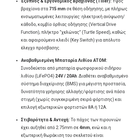
Έξυπνος & Εργονομικός Βραχίονας (Tiller):
Ύψος
βραχίονα στα
715 mm
σε θέση οδήγησης, με πλήρως
ενσωματωμένες λειτουργίες: ηλεκτρική ανύψωση/
κάθοδο, κομβίο όρθιας οδήγησης (Vertical Drive
Function), πλήκτρο “χελώνας” (Turtle Speed), καθώς
και αφαιρούμενο κλειδί (Key Switch) για απόλυτο
έλεγχο πρόσβασης.
Αναβαθμισμένη Μπαταρία Λιθίου ATOM:
Συνοδεύεται από μπαταρία φωσφορικού σιδήρου
λιθίου (LiFePO4)
24V / 20Ah
. Διαθέτει αναβαθμισμένο
σύστημα διαχείρισης (BMS) για μέγιστη προστασία,
δυνατότητα γρήγορης αλλαγής/φόρτισης ανά πάσα
στιγμή (χωρίς συγκεκριμένη σειρά φόρτισης) και
επιλογή εξωτερικών φορτιστών 8A ή 12A.
Στιβαρότητα & Αντοχή:
Το πάχος των πιρουνιών
έχει αυξηθεί από 2.75mm σε
4mm
, ενώ και η
εξωτερική θωράκιση του σκελετού είναι