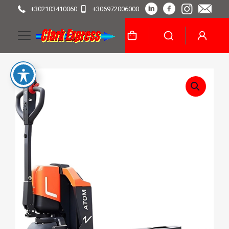
+302103410060
+306972006000