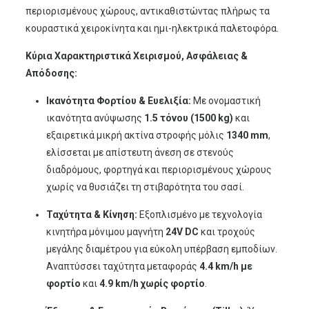
περιορισμένους χώρους, αντικαθιστώντας πλήρως τα
κουραστικά χειροκίνητα και ημι-ηλεκτρικά παλετοφόρα.
Κύρια Χαρακτηριστικά Χειρισμού, Ασφάλειας &
Απόδοσης:
Ικανότητα Φορτίου & Ευελιξία:
Με ονομαστική
ικανότητα ανύψωσης
1.5 τόνου (1500 kg)
και
εξαιρετικά μικρή ακτίνα στροφής μόλις
1340 mm
,
ελίσσεται με απίστευτη άνεση σε στενούς
διαδρόμους, φορτηγά και περιορισμένους χώρους
χωρίς να θυσιάζει τη στιβαρότητα του σασί.
Ταχύτητα & Κίνηση:
Εξοπλισμένο με τεχνολογία
κινητήρα μόνιμου μαγνήτη
24V DC
και τροχούς
μεγάλης διαμέτρου για εύκολη υπέρβαση εμποδίων.
Αναπτύσσει ταχύτητα μεταφοράς
4.4 km/h με
φορτίο
και
4.9 km/h χωρίς φορτίο
.